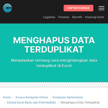
DAFTAR KURSUS
Legalitas
Prestasi
Benefit
Hubungi Kami
MENGHAPUS DATA
TERDUPLIKAT
Menjelaskan tentang cara menghilangkan data
terduplikat di Excel
Home
Kursus Komputer Online
Komputer Administrasi
Kursus Excel Basic dan Intermediate
Menghapus Data Terduplikat