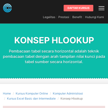
DAFTAR KURSUS
Legalitas
Prestasi
Benefit
Hubungi Kami
KONSEP HLOOKUP
Pembacaan tabel secara horizontal adalah teknik
pembacaan tabel dengan arah tampilan nilai kunci pada
tabel sumber secara horizontal.
Home
Kursus Komputer Online
Komputer Administrasi
Kursus Excel Basic dan Intermediate
Konsep Hlookup