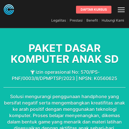
DAFTAR KURSUS
Legalitas
Prestasi
Benefit
Hubungi Kami
PAKET DASAR
KOMPUTER ANAK SD
izin operasional No: 570/IPS-
PNF/0003/II/DPMPTSP/2023 | NPSN: K0560625
Solusi mengurangi penggunaan handphone yang
bersifat negatif serta mengembangkan kreatifitas anak
ke arah positif dengan menggunakan teknologi
komputer. Proses belajar menyenangkan, dikemas
dalam bentuk game yang menarik dan materi latihan
disesuaikan dengan aktifitas anak sehari-hari.