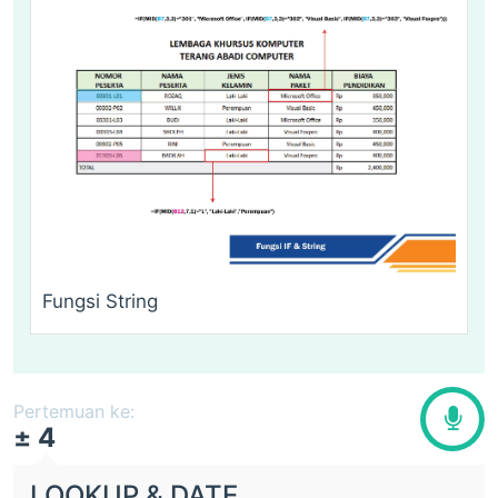
Fungsi String
Pertemuan ke:
± 4
LOOKUP & DATE