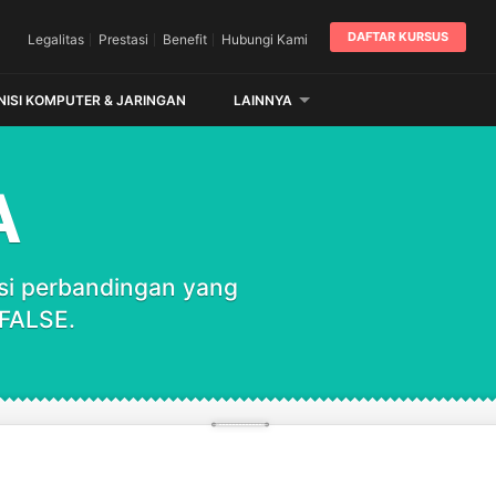
DAFTAR KURSUS
Legalitas
Prestasi
Benefit
Hubungi Kami
NISI KOMPUTER & JARINGAN
LAINNYA
A
disi perbandingan yang
 FALSE.