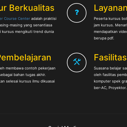
ur Berkualitas
Layanan
er Course Center
adalah praktisi
Peserta kursus bol
sing-masing yang senantiasa
jam kursus. Menar
i kursus mengikuti trend dunia
mendapatkan video 
berupa pdf.
Pembelajaran
Fasilita
oleh membawa contoh pekerjaan
Suasana belajar s
ebagai bahan tugas akhir.
oleh fasilitas pem
an selesai kursus ilmu dikuasai
komputer spek graf
ber-AC, Proyektor.