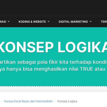
MASI
KODING & WEBSITE
DIGITAL MARKETING
TEK
KONSEP LOGIK
iartikan sebagai pola fikir kita terhadap kon
ya hanya bisa menghasilkan nilai TRUE atau
Kursus Excel Basic dan Intermediate
Konsep Logika