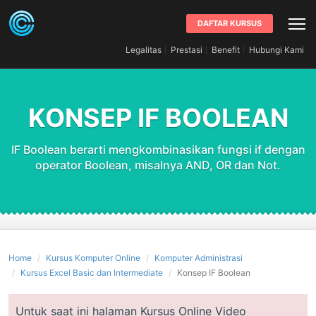
DAFTAR KURSUS
Legalitas
Prestasi
Benefit
Hubungi Kami
KONSEP IF BOOLEAN
IF Boolean berarti mengkombinasikan fungsi if dengan
operator Boolean, misalnya AND, OR dan Not.
Home
Kursus Komputer Online
Komputer Administrasi
Kursus Excel Basic dan Intermediate
Konsep IF Boolean
Untuk saat ini halaman Kursus Online Video