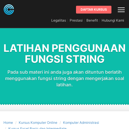
DAFTAR KURSUS
Legalitas
Prestasi
Benefit
Hubungi Kami
LATIHAN PENGGUNAAN
FUNGSI STRING
Pada sub materi ini anda juga akan dituntun berlatih
menggunakan fungsi string dengan mengerjakan soal
latihan.
Home
Kursus Komputer Online
Komputer Administrasi
Kursus Excel Basic dan Intermediate