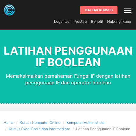
DAFTAR KURSUS
Legalitas
Prestasi
Benefit
Hubungi Kami
LATIHAN PENGGUNAAN
IF BOOLEAN
Memaksimalkan pemahaman Fungsi IF dengan latihan
penggunaan IF dan operator boolean
Home
Kursus Komputer Online
Komputer Administrasi
Kursus Excel Basic dan Intermediate
Latihan Penggunaan IF Boolean