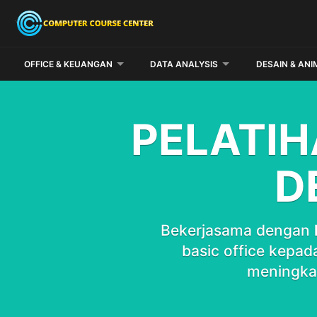
OFFICE & KEUANGAN
DATA ANALYSIS
DESAIN & ANI
PELATIH
D
Bekerjasama dengan
basic office kepad
meningka