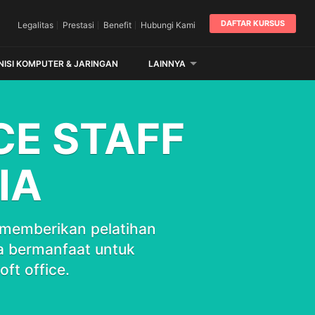
DAFTAR KURSUS
Legalitas
Prestasi
Benefit
Hubungi Kami
NISI KOMPUTER & JARINGAN
LAINNYA
CE STAFF
IA
memberikan pelatihan
ya bermanfaat untuk
t office.