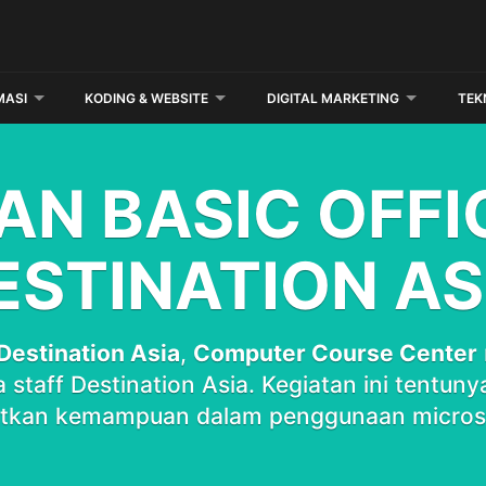
MASI
KODING & WEBSITE
DIGITAL MARKETING
TEK
AN BASIC OFFI
ESTINATION AS
Destination Asia
,
Computer Course Center
a staff Destination Asia. Kegiatan ini tentun
tkan kemampuan dalam penggunaan microsof