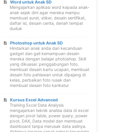
Word untuk Anak SD
Mengajarkan aplikasi word kepada anak-
anak sejak dini agar mereka mampu
membuat surat, stiker, desain sertifikat,
daftar isi, desain cerita, denah tempat
duduk
Photoshop untuk Anak SD
Hindarkan anak anda dari kecanduan
gadget dan gali kemampuan desain
mereka dengan belajar photoshop. Skill
yang dikuasai: penggabungan foto,
membuat desain kartu ucapan, membuat
desain foto pahlawan untuk dipajang di
kelas, perbaikan foto rusak dan
membuat desain foto karikatur
Kursus Excel Advanced
Training Excel Data Analysis
mengajarkan teknik analisa data di excel
dengan pivot table, power query, power
pivot, DAX, Data model dan membuat
dashboard tanpa merusak data aslinya.
Akhirnya laporan cepat selesai terupdate