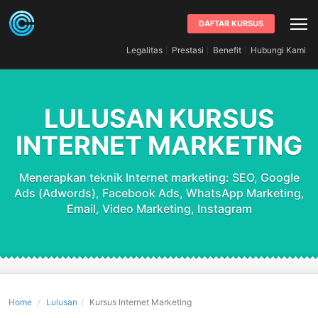
DAFTAR KURSUS
Legalitas
Prestasi
Benefit
Hubungi Kami
LULUSAN KURSUS
INTERNET MARKETING
Menerapkan teknik Internet marketing: SEO, Google
Ads (Adwords), Facebook Ads, WhatsApp Marketing,
Email, Video Marketing, Instagram
Home
Lulusan
Kursus Internet Marketing